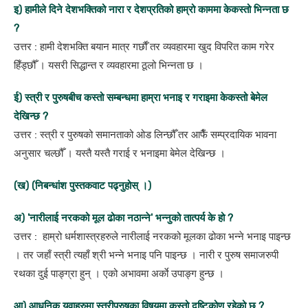
इ) हामीले दिने देशभक्तिको नारा र देशप्रतिको हाम्रो काममा केकस्तो भिन्नता छ
?
उत्तर : हामी देशभक्ति बयान मात्र गर्छाैँ तर व्यवहारमा खुद विपरित काम गरेर
हिँड्छौँ । यसरी सिद्धान्त र व्यवहारमा ठूलो भिन्नता छ ।
ई) स्त्री र पुरुषबीच कस्तो सम्बन्धमा हाम्रा भनाइ र गराइमा केकस्तो बेमेल
देखिन्छ ?
उत्तर : स्त्री र पुरुषको समानताको ओड लिन्छौँ तर आफैँ सम्प्रदायिक भावना
अनुसार चल्छौँ । यस्तै यस्तै गराई र भनाइमा बेमेल देखिन्छ ।
(ख) (निबन्धांश पुस्तकवाट पढ्नुहोस् ।)
अ) 'नारीलाई नरकको मूल ढोका नठान्ने' भन्नुको तात्पर्य के हो ?
उत्तर : हाम्रो धर्मशास्त्रहरुले नारीलाई नरकको मूलका ढोका भन्ने भनाइ पाइन्छ
। तर जहाँ स्त्री त्यहाँ श्री भन्ने भनाइ पनि पाइन्छ । नारी र पुरुष समाजरुपी
रथका दुई पाङ्ग्रा हुन् । एको अभावमा अर्काे उपाङ्ग हुन्छ ।
आ) आधुनिक युवाहरुमा स्त्रीपुरुषका विषयमा कस्तो दृष्टिकोण रहेको छ ?