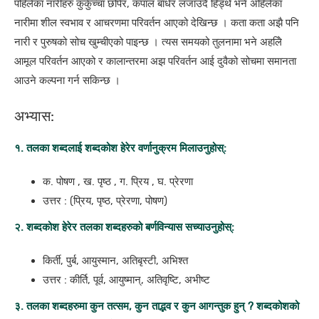
पहिलेका नारीहरु कुर्कुच्चा छोपेर, कपाल बाँधेर लजाउँदै हिँड्थे भने अहिलेका
नारीमा शील स्वभाव र आचरणमा परिवर्तन आएको देखिन्छ । कता कता अझै पनि
नारी र पुरुषको सोच खुम्चीएको पाइन्छ । त्यस समयको तुलनामा भने अहलिे
आमूल परिवर्तन आएको र कालान्तरमा अझ परिवर्तन आई दुवैको सोचमा समानता
आउने कल्पना गर्न सकिन्छ ।
अभ्यास:
१. तलका शब्दलाई शब्दकोश हेरेर वर्णानुक्रम मिलाउनुहोस्:
क. पोषण , ख. पृष्ठ , ग. प्रिय , घ. प्रेरणा
उत्तर : (प्रिय, पृष्ठ, प्रेरणा, पोषण)
२. शब्दकोश हेरेर तलका शब्दहरुको बर्णविन्यास सच्याउनुहोस्:
किर्ती, पुर्ब, आयुस्मान, अतिबृस्टी, अभिश्त
उत्तर : कीर्ति, पूर्व, आयुष्मान्, अतिवृष्टि, अभीष्ट
३. तलका शब्दहरुमा कुन तत्सम, कुन ताद्भव र कुन आगन्तुक हुन् ? शब्दकोशको