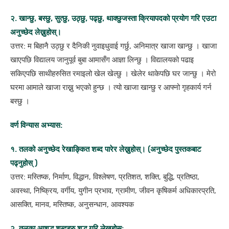
२. खान्छु, बस्छु, सुत्छु, उठ्छु, पढ्छु, थाक्छुजस्ता क्रियापदको प्रयोग गरि एउटा
अनुच्छेद लेख्नुहोस्।
उत्तर: म बिहानै उठ्छु र दैनिकी नुवाइधुवाई गर्छु, अनिमात्र खाजा खान्छु । खाजा
खाएपछि विद्यालय जानुपूर्व बुबा आमासँग आज्ञा लिन्छु । विद्यालयको पढाइ
सकिएपछि साथीहरुसित रमाइलो खेल खेल्छु । खेलेर थाकेपछि घर जान्छु । मेरो
घरमा आमाले खाजा राख्नु भएको हुन्छ । त्यो खाजा खान्छु र आफ्नो गृहकार्य गर्न
बस्छु ।
वर्ण विन्यास अभ्यास:
१. तलको अनुच्छेद रेखाङ्कित शब्द पारेर लेख्नुहोस्। (अनुच्छेद पुस्तकबाट
पढ्नुहोस् )
उत्तर: मस्तिष्क, निर्माण, विद्धान, विश्लेषण, प्रतिशत, शक्ति, बुद्धि, प्रतिष्ठा,
अवस्था, निष्क्रिय, वर्गीय, युगीन प्रभाव, ग्रामीण, जीवन कृषिकर्म अधिकारप्रति,
आसक्ति, मानव, मस्तिष्क, अनुसन्धान, आवश्यक
२. तलका आशुद्ध शब्दहरु शुद्ध गरि लेख्नुहोस्: