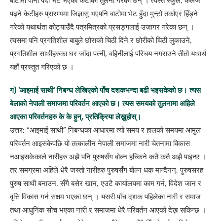
बाटोमा पानी पर्दा भेट भएकी केटीका तुलना गरेका छन् । त्यस्तै स्कुल, कलेज
पढ्ने केटीहरु प्रारम्भमा जिज्ञासु भएपनि बाटोमा भेट हुँदा मुन्टो तर्काएर हिँड्ने
गरेको यथार्थता कोट्याउँदै पत्रमित्रको प्रसङ्गलाई उजागर गरेका छन् ।
त्यसमा पनि प्रगतिशील बाबुले छोराको चिठी दिने र छोरीको चिठी लुकाउने,
प्रगतिशील साथीहरुका घर जाँदा पत्नी, बहिनीलाई परिचय नगराउने तीतो यथार्थ
यहाँ प्रस्तुत गरिएको छ ।
ग) 'आइमाई साथी' निबन्ध लेखिएको पाँच दशकभन्दा बढी भइसकेको छ। त्यस
बेलाको नेपाली समाजमा परिवर्तन आएको छ। त्यस समयको तुलनामा अहिले
आएका परिवर्तनहरु के के हुन्, प्रतिक्रिया लेख्नुहोस्।
उत्तर: “आइमाई साथी” निबन्धका आधारमा त्यो समय र हालको समयमा आमुल
परिवर्तन आइसकेपछि यो तत्कालीन नेपाली समाजमा नारी चेतनामा विकास
नआइसकेकाले नारीहरु अझै पनि पुरुषसँग बोल्न हच्किने कतै कतै अझै पाइन्छ ।
तर समग्रमा अहिले धेरै जस्तो नारीहरु पुरुषसँग बोल्न धक मान्दैनन्, पुरुषसरह
पुरुष साथी बनाउन, सँगै बसेर खान, एउटै कार्यालयमा काम गर्न, विदेश जान र
वृत्ति विकास गर्न सक्षम भएका छन् । यसरी पाँच दशक पहिलेका नारी र समाज
तथा आधुनिक सोच भएका नारी र समाजमा धेरै परिवर्तन आएको देख्न सकिन्छ ।