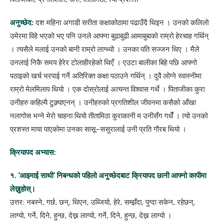
अनुच्छेद:
दश महिना अगाडी सरीता कक्षाकोठामा पढाउँदै थिइन । उनको कलिलो
उमेरमा विहे भएको भए पनि उनले आफ्ना बुढाबुढी आमाबुबाको राम्रो हेरचाह गर्थिन्
। त्यसैले मलाई उनको बानी राम्रो लाग्थ्यो । उनका पति सज्जन थिए । मैले
उनलाई निकै समय हेरेर टोलाहीरहेको थिएँ । एउटा बालीका बिहे पछि आफ्नो
पठाइको खर्च भरपाई गर्ने अतिरिक्त कक्षा पठाउने गर्थिन् । दुवै लोग्ने स्वास्नीमा
राम्रो मेलमिलाप थियो । एक दोस्रोलाई अत्यन्त विश्वास गर्थे । पिताजीका कुरा
उनीहरु कहिल्यै टुक्र्याएनन् । उनीहरुको प्रगतिशील जीवनमा कसैको आँखा
नलागोस भन्ने मेरो चाहना थियो तीतामिठा कुराकानी म उनीसँग गर्थेँ । त्यो उनको
प्रशस्त माया पाएकोमा उनका सासू–ससुरालाई उनी प्रति गौरब थियो ।
क्रियापद अभ्यास:
१. 'आइमाई साथी' निबन्धको पहिलो अनुच्छेदबाट क्रियापद छानी आफ्नो कापीमा
लेख्नुहोस्।
उत्तर: नबस्ने, गर्छ, छन्, थिएन, उब्जियो, हेरे, सम्झँदा, पुग्दा सकेन, रहेछन्,
लाग्यो, गर्ने, दिने, हुन्छ, देख्न लाग्यो, गर्ने, दिने, हुन्छ, देख्न लाग्यो ।