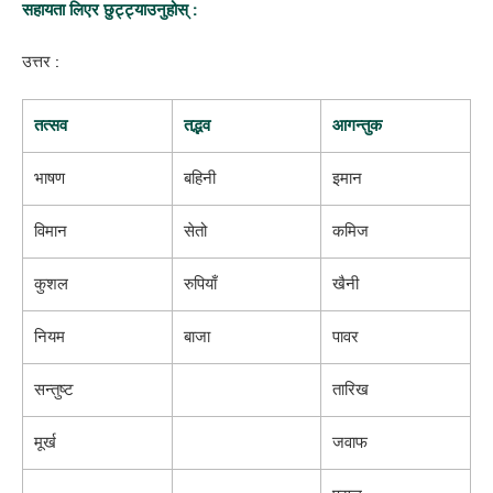
सहायता लिएर छुट्ट्याउनुहोस् :
उत्तर :
तत्सव
तद्भव
आगन्तुक
भाषण
बहिनी
इमान
विमान
सेतो
कमिज
कुशल
रुपियाँ
खैनी
नियम
बाजा
पावर
सन्तुष्ट
तारिख
मूर्ख
जवाफ