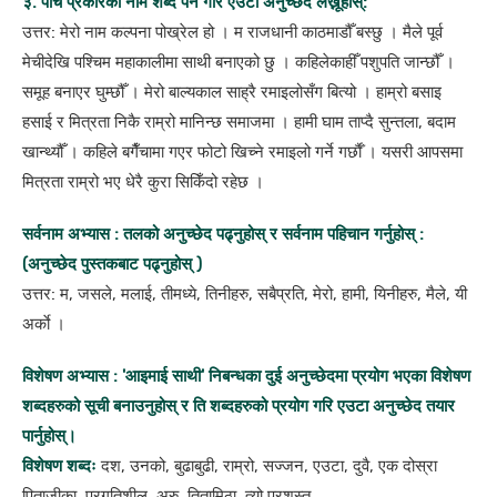
३. पाँचै प्रकारका नाम शब्द पर्ने गरि एउटा अनुच्छेद लेख्नूहोस्:
उत्तर: मेरो नाम कल्पना पोख्रेल हो । म राजधानी काठमाडौँ बस्छु । मैले पूर्व
मेचीदेखि पश्चिम महाकालीमा साथी बनाएको छु । कहिलेकाहीँ पशुपति जान्छौँ ।
समूह बनाएर घुम्छौँ । मेरो बाल्यकाल साह्रै रमाइलोसँग बित्यो । हाम्रो बसाइ
हसाई र मित्रता निकै राम्रो मानिन्छ समाजमा । हामी घाम ताप्दै सुन्तला, बदाम
खान्थ्यौँ । कहिले बगैँचामा गएर फोटो खिच्ने रमाइलो गर्ने गर्छाैँ । यसरी आपसमा
मित्रता राम्रो भए धेरै कुरा सिकिँदो रहेछ ।
सर्वनाम अभ्यास : तलको अनुच्छेद पढ्नुहोस् र सर्वनाम पहिचान गर्नुहोस् :
(अनुच्छेद पुस्तकबाट पढ्नुहोस् )
उत्तर: म, जसले, मलाई, तीमध्ये, तिनीहरु, सबैप्रति, मेरो, हामी, यिनीहरु, मैले, यी
अर्काे ।
विशेषण अभ्यास : 'आइमाई साथी' निबन्धका दुई अनुच्छेदमा प्रयोग भएका विशेषण
शब्दहरुको सूची बनाउनुहोस् र ति शब्दहरुको प्रयोग गरि एउटा अनुच्छेद तयार
पार्नुहोस्।
विशेषण शब्दः
दश, उनको, बुढाबुढी, राम्रो, सज्जन, एउटा, दुवै, एक दोस्रा
पिताजीका, प्रगतिशील, अरु, तितामिठा, त्यो प्रशस्त