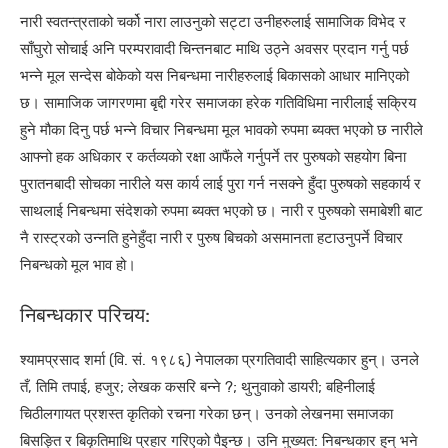
नारी स्वतन्त्रताको चर्को नारा लाउनुको सट्टा उनीहरुलाई सामाजिक विभेद र
साँघुरो सोचाई अनि परम्परावादी चिन्तनबाट माथि उठ्ने अवसर प्रदान गर्नु पर्छ
भन्ने मूल सन्देस बोकेको यस निबन्धमा नारीहरुलाई बिकासको आधार मानिएको
छ। सामाजिक जागरणमा बृद्दी गरेर समाजका हरेक गतिविधिमा नारीलाई सक्रिय
हुने मौका दिनु पर्छ भन्ने विचार निबन्धमा मूल भावको रुपमा ब्यक्त भएको छ नारीले
आफ्नो हक अधिकार र कर्तव्यको रक्षा आफैंले गर्नुपर्ने तर पुरुषको सहयोग बिना
पुरातनबादी सोचका नारीले यस कार्य लाई पुरा गर्न नसक्ने हुँदा पुरुषको सहकार्य र
साथलाई निबन्धमा संदेशको रुपमा ब्यक्त भएको छ। नारी र पुरुषको समाबेशी बाट
नै रास्ट्रको उन्नति हुनेहुँदा नारी र पुरुष बिचको असमानता हटाउनुपर्ने विचार
निबन्धको मूल भाव हो।
निबन्धकार परिचय:
श्यामप्रसाद शर्मा (वि. सं. १९८६) नेपालका प्रगतिवादी साहित्यकार हुन्। उनले
तँ, तिमि तपाई, हजुर; लेखक कसरि बन्ने ?; थुनुवाको डायरी; बहिनीलाई
चिठीलगायत प्रशस्त कृतिको रचना गरेका छन्। उनको लेखनमा समाजका
बिसङ्ति र बिकृतिमाथि प्रहार गरिएको पैइन्छ। उनि मुख्यत: निबन्धकार हुन् भने