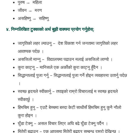
पुरुष → ​ महिला
जीवन → ​ मरण
असहिष्णु → ​ सहिष्णु
४. निम्नलिखित टुक्काको अर्थ बुझी वाक्यमा प्रयोग गर्नुहोस्:
जागृतिको लहर ल्याउनु – देश विकाश गर्न जनतामा जागृतिको लहर
आवश्यक पर्दछ ।
असजिलो मान्नु – विद्यालयमा पढाउन मलाई असजिलो लाग्यो ।
कुरा काट्नु – मानिसले एक अर्काेको कुरा काट्नु हुँदैन ।
सिद्धान्तलाई पुजा गर्नु – सिद्धान्तलाई पुजा गर्ने होइन व्यवहारमा उतार्नु पर्दछ
।
स्वच्छ हृदयले स्वीकार्नु – तपाइको राम्रो विचारलाई म स्वच्छ हृदयले
स्वीकार्छु ।
हिमचिम हुनु – एउटै बेच्चमा बस्दा केटी साथीसँ हिमचिम हुनु कुनै नौलो
कुरा होइन ।
घुँडा टेक्नु – असल विचार लिएर अघि बढे घुँडा टेक्नु पर्दैन ।
मितेरी बढाउनु – एक आपसमा मितेरी बढाएर सम्बन्ध राम्रो देखिन्छ ।