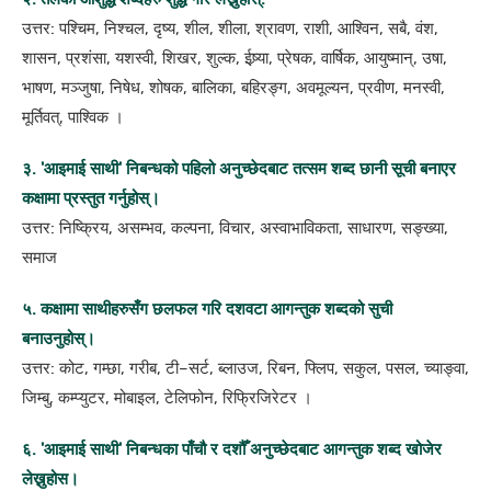
उत्तर: पश्चिम, निश्चल, दृष्य, शील, शीला, श्रावण, राशी, आश्विन, सबै, वंश,
शासन, प्रशंसा, यशस्वी, शिखर, शुल्क, ईष्र्या, प्रेषक, वार्षिक, आयुष्मान्, उषा,
भाषण, मञ्जुषा, निषेध, शोषक, बालिका, बहिरङ्ग, अवमूल्यन, प्रवीण, मनस्वी,
मूर्तिवत्, पाश्विक ।
३. 'आइमाई साथी' निबन्धको पहिलो अनुच्छेदबाट तत्सम शब्द छानी सूची बनाएर
कक्षामा प्रस्तुत गर्नुहोस्।
उत्तर: निष्क्रिय, असम्भव, कल्पना, विचार, अस्वाभाविकता, साधारण, सङ्ख्या,
समाज
५. कक्षामा साथीहरुसँग छलफल गरि दशवटा आगन्तुक शब्दको सुची
बनाउनुहोस्।
उत्तर: कोट, गम्छा, गरीब, टी–सर्ट, ब्लाउज, रिबन, फ्लिप, सकुल, पसल, च्याङ्वा,
जिम्बु, कम्प्युटर, मोबाइल, टेलिफोन, रिफ्रिजिरेटर ।
६. 'आइमाई साथी' निबन्धका पाँचौ र दशौँ अनुच्छेदबाट आगन्तुक शब्द खोजेर
लेख्नुहोस।